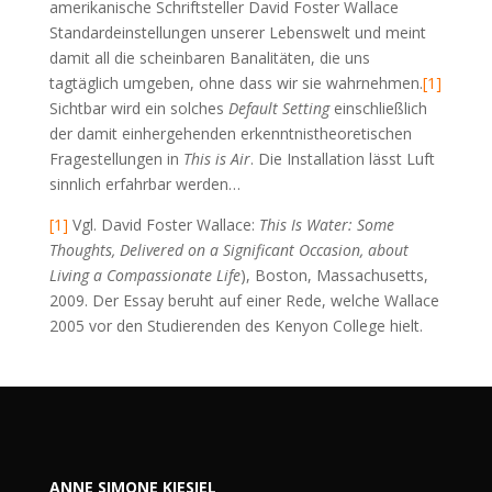
amerikanische Schriftsteller David Foster Wallace
Standardeinstellungen unserer Lebenswelt und meint
damit all die scheinbaren Banalitäten, die uns
tagtäglich umgeben, ohne dass wir sie wahrnehmen.
[1]
Sichtbar wird ein solches
Default Setting
einschließlich
der damit einhergehenden erkenntnistheoretischen
Fragestellungen in
This is Air
. Die Installation lässt Luft
sinnlich erfahrbar werden…
[1]
Vgl. David Foster Wallace:
This Is Water: Some
Thoughts, Delivered on a Significant Occasion, about
Living a Compassionate Life
), Boston, Massachusetts,
2009. Der Essay beruht auf einer Rede, welche Wallace
2005 vor den Studierenden des Kenyon College hielt.
ANNE SIMONE KIESIEL